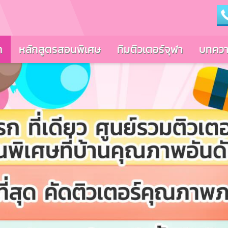
ก
หลักสูตรสอนพิเศษ
ทีมติวเตอร์จุฬา
บทควา