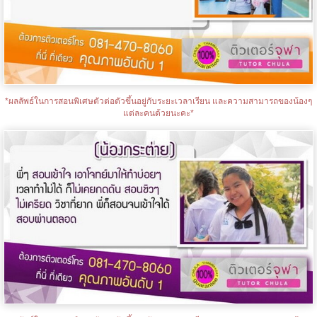
*ผลลัพธ์ในการสอนพิเศษตัวต่อตัวขึ้นอยู่กับระยะเวลาเรียน และความสามารถของน้องๆ
แต่ละคนด้วยนะคะ*