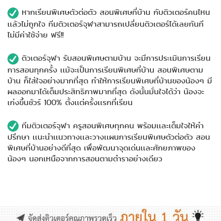
หากเรียนพิเศษตัวต่อตัว สอนพิเศษที่บ้าน กับติวเตอร์คนไหน
เเล้วไม่ถูกใจ ทีมติวเตอร์จุฬาสามารถเปลี่ยนติวเตอร์ได้เลยทันที
ไม่มีค่าใช้จ่าย ฟรี!!
ติวเตอร์จุฬา รับสอนพิเศษตามบ้าน จะมีการประเมินการเรียน
การสอนทุกครั้ง เเม้จะเป็นการเรียนพิเศษที่บ้าน สอนพิเศษตาม
บ้าน ก็ใส่ใจอย่างมากที่สุด ทำให้การเรียนพิเศษที่บ้านของน้องๆ มี
ผลออกมาได้เต็มประสิทธิภาพมากที่สุด ดังนั้นมั่นใจได้ว่า น้องจะ
เก่งขึ้นชัวร์ 100% ตั้งเเต่ครั้งเเรกที่เรียน
ทีมติวเตอร์จุฬา ครูสอนพิเศษทุกคน พร้อมเเละเต็มใจให้คำ
ปรึกษา เเนะนำเเนวทางเเละวางเเผนการเรียนพิเศษตัวต่อตัว สอน
พิเศษที่บ้านอย่างดีที่สุด เพื่อพัฒนาจุดเด่นเเละศักยภาพของ
น้องๆ นอกเหนือจากการสอนตามตำราอย่างเดียว