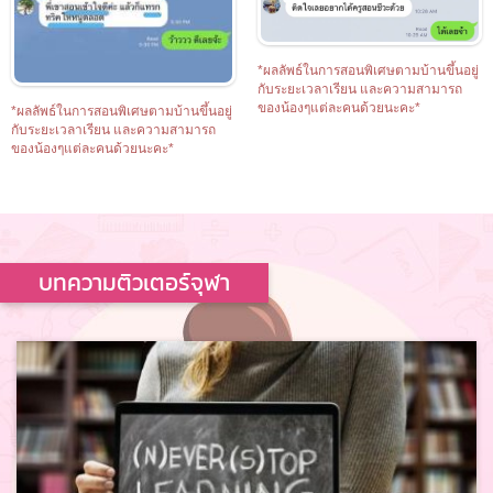
พิเศษที่บ้าน ,
สอนพิเศษที่บ้าน
เริ่มต้นชม.ละ 180
เรียนตัวต่อตัว ,
, จุฬาติวเตอร์ ,
บาท
เมื่อน้องๆต้องการ
รับสอนพิเศษ
เรียนพิเศษตัวต่อ
*ผลลัพธ์ในการสอนพิเศษตามบ้านขึ้นอยู่
หาติวเตอร์จุฬา
กับระยะเวลาเรียน และความสามารถ
ตามบ้าน ,
ตัว , สอนพิเศษ
tutor chula หรือ
ของน้องๆแต่ละคนด้วยนะคะ*
*ผลลัพธ์ในการสอนพิเศษตามบ้านขึ้นอยู่
กับระยะเวลาเรียน และความสามารถ
ติวเตอร์จุฬา ,
ที่บ้าน , สอน
จุฬาติวเตอร์ chula
ของน้องๆแต่ละคนด้วยนะคะ*
ติวสอบเข้าม.1 ,
พิเศษตัวต่อตัว ,
tutor เลือกเราคือ
หาคนสอนพิเศษ
สอนพิเศษตาม
ศูนย์รวมติวเตอร์
คุณภาพอันดับ1
, หาติวเตอร์สอน
บ้าน , รับสอน
ราคถูก ที่นี่ที่เดียวที่
บทความติวเตอร์จุฬา
พิเศษ , รับสอน
พิเศษ , เรียน
ตอบโจทย์ที่หลาย
พิเศษที่บ้าน
พิเศษ
คนต้องไปหาข้อมูล
ติวเตอรืจุฬา ดีไหม
ติวเตอร์จุฬา รับ
เรียนพิเศษที่บ้าน
pantip
สอนพิเศษที่บ้าน
กับติวเตอร์จุฬา รับ
รับสอนพิเศษตาม
สอนพิเศษตามบ้าน
บ้าน เรียนตัวต่อตัว
ถึงที่ ประหยัดเวลา