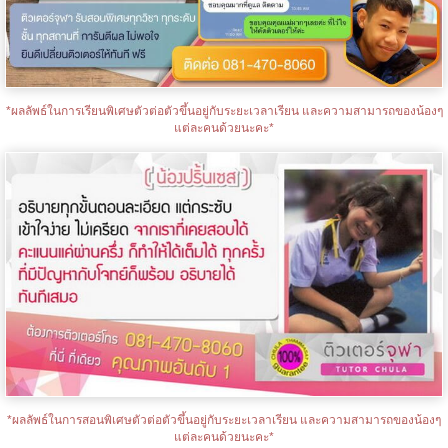
*ผลลัพธ์ในการเรียนพิเศษตัวต่อตัวขึ้นอยู่กับระยะเวลาเรียน และความสามารถของน้องๆ
แต่ละคนด้วยนะคะ*
*ผลลัพธ์ในการสอนพิเศษตัวต่อตัวขึ้นอยู่กับระยะเวลาเรียน และความสามารถของน้องๆ
แต่ละคนด้วยนะคะ*