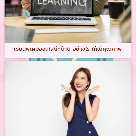
ทั้งเเบบกลุ่ม เเละ
ไม่ต้องเดินทาง
เรียนพิเศษตัวต่อ
รับรองผล
ตัว เปิดสอนทุกวิชา
ทุกระดับชั้น ติว
สอบเข้าม.1 เริ่มต้น
เรียนพิเศษออนไลน์ที่บ้าน อย่างไร ให้ได้คุณภาพ
ชม.ละ180บาท
เลือกติวเตอร์ได้เอง
เเละเปลี่ยนติวเตอร์
ได้จนกว่าจะพอใจ
หากต้องการหาคน
สอนพิเศษ หา
ติวเตอร์สอนพิเศษ
เลือกเรา "ติวเตอร์
จุฬา" รับรองไม่ผิด
หวัง