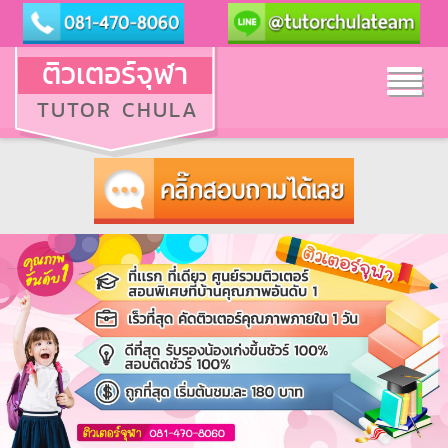
ติวเตอร์จุฬา
Tog
TUTOR CHULA
nav