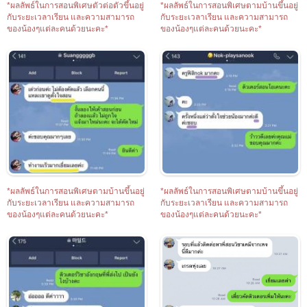
มีติวเตอร์ให้เลือก
จุฬาติวเตอร์ chula
*ผลลัพธ์ในการสอนพิเศษตัวต่อตัวขึ้นอยู่
*ผลลัพธ์ในการสอนพิเศษตามบ้านขึ้นอยู่
สอนพิเศษที่บ้าน
มากถึง20,000คน
กับระยะเวลาเรียน และความสามารถ
กับระยะเวลาเรียน และความสามารถ
tutor
ของน้องๆแต่ละคนด้วยนะคะ*
ของน้องๆแต่ละคนด้วยนะคะ*
, ติวเตอร์จุฬา
ไม่พอใจเปลี่ยน
ติวเตอร์ได้ทันที รับ
หากต้องการหา
สอนพิเศษ ทุกวิชา
ติวเตอร์สอนพิเศษ
ติวเตอร
ทุกระดับชั้น ทุก
สอนพิเศษตัวต่อตัว
จุฬา , รับสอน
จุฬา , จุฬา
สถานที่
ที่มีคุณภาพดีๆ
พิเศษตามบ้าน ,
ติวเตอร์ , tutor
เลือก “ติวเตอร์
สอนพิเศษตัวต่อ
chula , chula
จุฬา” รับรองน้อง
ตัว
tutor , ติวเตอร์
เก่งขึ้นชัวร์ สอบติด
*ผลลัพธ์ในการสอนพิเศษตามบ้านขึ้นอยู่
*ผลลัพธ์ในการสอนพิเศษตามบ้านขึ้นอยู่
กับระยะเวลาเรียน และความสามารถ
กับระยะเวลาเรียน และความสามารถ
จุฬา ดีไหม ,
ชัวร์100%
ของน้องๆแต่ละคนด้วยนะคะ*
ของน้องๆแต่ละคนด้วยนะคะ*
ติวเตอร์จุฬา รับ
ติวเตอร์จุฬา
สอนพิเศษตามบ้าน
pantip ,
สอนพิเศษตัวต่อตัว
ติวเตอร์จุฬา
เรียน
ทกวิชา ทุกระดับชั้น
ราคาถูก