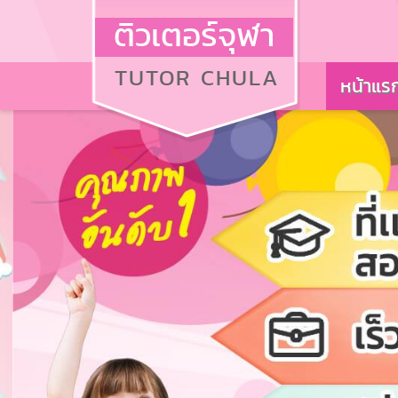
ติวเตอร์จุฬา
TUTOR CHULA
หน้าแร