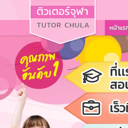
ติวเตอร์จุฬา
TUTOR CHULA
หน้าแร