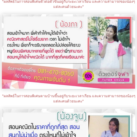
*ผลลัพธ์ในการสอนพิเศษตัวต่อตัวขึ้นอยู่กับระยะเวลาเรียน และความสามารถของน้องๆ
แต่ละคนด้วยนะคะ*
*ผลลัพธ์ในการสอนพิเศษตามบ้านขึ้นอยู่กับระยะเวลาเรียน และความสามารถของน้องๆ
แต่ละคนด้วยนะคะ*