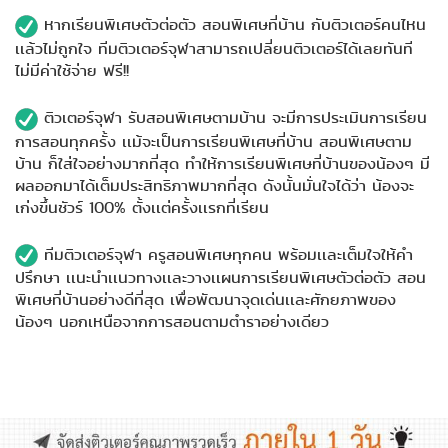
หากเรียนพิเศษตัวต่อตัว สอนพิเศษที่บ้าน กับติวเตอร์คนไหน
เเล้วไม่ถูกใจ ทีมติวเตอร์จุฬาสามารถเปลี่ยนติวเตอร์ได้เลยทันที
ไม่มีค่าใช้จ่าย ฟรี!!
ติวเตอร์จุฬา รับสอนพิเศษตามบ้าน จะมีการประเมินการเรียน
การสอนทุกครั้ง เเม้จะเป็นการเรียนพิเศษที่บ้าน สอนพิเศษตาม
บ้าน ก็ใส่ใจอย่างมากที่สุด ทำให้การเรียนพิเศษที่บ้านของน้องๆ มี
ผลออกมาได้เต็มประสิทธิภาพมากที่สุด ดังนั้นมั่นใจได้ว่า น้องจะ
เก่งขึ้นชัวร์ 100% ตั้งเเต่ครั้งเเรกที่เรียน
ทีมติวเตอร์จุฬา ครูสอนพิเศษทุกคน พร้อมเเละเต็มใจให้คำ
ปรึกษา เเนะนำเเนวทางเเละวางเเผนการเรียนพิเศษตัวต่อตัว สอน
พิเศษที่บ้านอย่างดีที่สุด เพื่อพัฒนาจุดเด่นเเละศักยภาพของ
น้องๆ นอกเหนือจากการสอนตามตำราอย่างเดียว