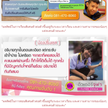
*ผลลัพธ์ในการเรียนพิเศษตัวต่อตัวขึ้นอยู่กับระยะเวลาเรียน และความสามารถของน้องๆ
แต่ละคนด้วยนะคะ*
*ผลลัพธ์ในการสอนพิเศษตัวต่อตัวขึ้นอยู่กับระยะเวลาเรียน และความสามารถของน้องๆ
แต่ละคนด้วยนะคะ*