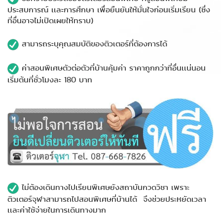
ประสบการณ์ เเละการศึกษา เพื่อยืนยันให้มั่นใจก่อนเริ่มเรียน (ซึ่ง
ที่อื่นอาจไม่เปิดเผยให้ทราบ)
สามารถระบุคุณสมบัติของติวเตอร์ที่ต้องการได้
ค่าสอนพิเศษตัวต่อตัวที่บ้านคุ้มค่า ราคาถูกกว่าที่อื่นเเน่นอน
เริ่มต้นที่ชั่วโมงละ 180 บาท
ไม่ต้องเดินทางไปเรียนพิเศษยังสถาบันกวดวิชา เพราะ
ติวเตอร์จุฬาสามารถไปสอนพิเศษที่บ้านได้ จึงช่วยประหยัดเวลา
เเละค่าใช้จ่ายในการเดินทางมาก