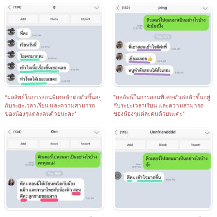
ติวเตอร์จุฬา รับ
สอนพิเศษที่บ้าน
เรียนพิเศษที่บ้าน
สอน
น้องๆหลายคนมอง
พิเศษตามบ้าน ,
จุฬา , รับสอน
หาที่เรียนพิเศษ
ติวเตอร์จุฬา ,
พิเศษที่บ้าน
เลือกติวเตอร์จุฬา
ติวเตอร์ , รับ
ให้ไปสอนพิเศษที่
ติวเตอร์จุฬา รับ
*ผลลัพธ์ในการสอนพิเศษตัวต่อตัวขึ้นอยู่
*ผลลัพธ์ในการสอนพิเศษตัวต่อตัวขึ้นอยู่
สอนพิเศษ
บ้าน รับรองไม่ผิด
กับระยะเวลาเรียน และความสามารถ
กับระยะเวลาเรียน และความสามารถ
สอนพิเศษที่บ้าน
ของน้องๆแต่ละคนด้วยนะคะ*
ของน้องๆแต่ละคนด้วยนะคะ*
หวัง ค่าสอนถูก
สอนพิเศษตามบ้าน
เลือกติวเตอร์ได้เอง
โดยทีมติวเตอร์จุฬา
เเละเลือกได้จนกว่า
คุณภาพอันดับ1
หา
จะถูกใจ
ติวเตอร์มี
ติวเตอร์สอน
ติวเตอร์ , chula
ประสบการณ์สอน
พิเศษ , สอน
tutor
ทุกคนมากกว่า10ปี
พิเศษตัวต่อตัว ,