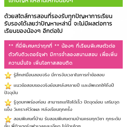
เเก้ปัญหาเหล่านี้ให้กับน้องๆ
ด้วยสไตล์การสอนที่รองรับทุกปัญหาการเรียน
รับรองได้เลยว่าปัญหาเหล่านี้ จะไม่มีผลต่อการ
เรียนของน้องๆ อีกต่อไป
** ที่นี่พิเศษกว่าทุกที่ ** น้องๆ ที่เรียนพิเศษตัวต่อ
ตัวกับติวเตอร์จุฬา มีการจำลองสนามสอบ เพื่อเพิ่ม
ความมั่นใจ เพิ่มโอกาสสอบติด
รู้สึกเหมือนสอบจริง มีการจับเวลาในการทำข้อสอบ
เเนวข้อสอบของจริงย้อนหลังหลายปี เเละอัพเดทให้ถึงปี
ปัจจุบัน
รู้จุดบกพร่องก่อน สามารถเเก้ไขได้เร็ว ปิดจุดอ่อน เสริมจุด
เเข็ง วิเคราะห์วัดผล หลังเรียนทุกครั้ง
สอนพิเศษที่บ้าน รับสอนพิเศษตามบ้านครบทุกวิชา ทุกระดับ
ชั้น พี่ติวเตอร์จุฬาเฉลยละเอียด ไม่ข้ามใดๆ