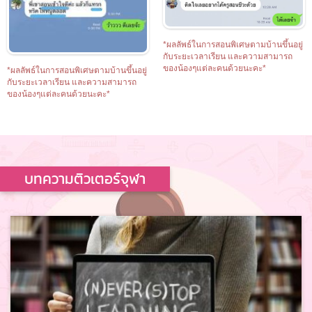
พิเศษที่บ้าน ,
สอนพิเศษที่บ้าน
เริ่มต้นชม.ละ 180
เรียนตัวต่อตัว ,
, จุฬาติวเตอร์ ,
บาท
เมื่อน้องๆต้องการ
รับสอนพิเศษ
เรียนพิเศษตัวต่อ
*ผลลัพธ์ในการสอนพิเศษตามบ้านขึ้นอยู่
หาติวเตอร์จุฬา
กับระยะเวลาเรียน และความสามารถ
ตามบ้าน ,
ตัว , สอนพิเศษ
tutor chula หรือ
ของน้องๆแต่ละคนด้วยนะคะ*
*ผลลัพธ์ในการสอนพิเศษตามบ้านขึ้นอยู่
กับระยะเวลาเรียน และความสามารถ
ติวเตอร์จุฬา ,
ที่บ้าน , สอน
จุฬาติวเตอร์ chula
ของน้องๆแต่ละคนด้วยนะคะ*
ติวสอบเข้าม.1 ,
พิเศษตัวต่อตัว ,
tutor เลือกเราคือ
หาคนสอนพิเศษ
สอนพิเศษตาม
ศูนย์รวมติวเตอร์
คุณภาพอันดับ1
, หาติวเตอร์สอน
บ้าน , รับสอน
ราคถูก ที่นี่ที่เดียวที่
บทความติวเตอร์จุฬา
พิเศษ , รับสอน
พิเศษ , เรียน
ตอบโจทย์ที่หลาย
พิเศษที่บ้าน
พิเศษ
คนต้องไปหาข้อมูล
ติวเตอรืจุฬา ดีไหม
ติวเตอร์จุฬา รับ
เรียนพิเศษที่บ้าน
pantip
สอนพิเศษที่บ้าน
กับติวเตอร์จุฬา รับ
รับสอนพิเศษตาม
สอนพิเศษตามบ้าน
บ้าน เรียนตัวต่อตัว
ถึงที่ ประหยัดเวลา