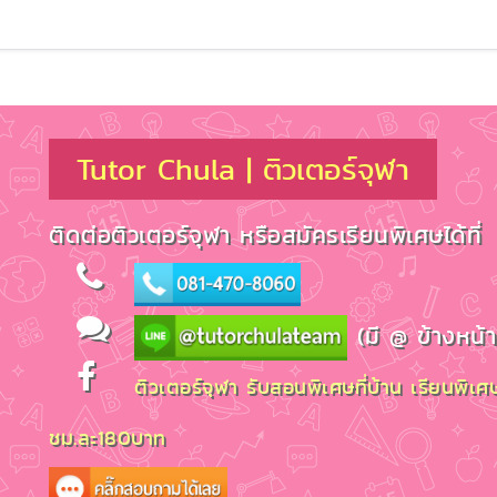
Tutor Chula | ติวเตอร์จุฬา
ติดต่อติวเตอร์จุฬา หรือสมัครเรียนพิเศษได้ที่
(มี @ ข้างหน้
ติวเตอร์จุฬา รับสอนพิเศษที่บ้าน เรียนพิเศษ
ชม.ละ180บาท