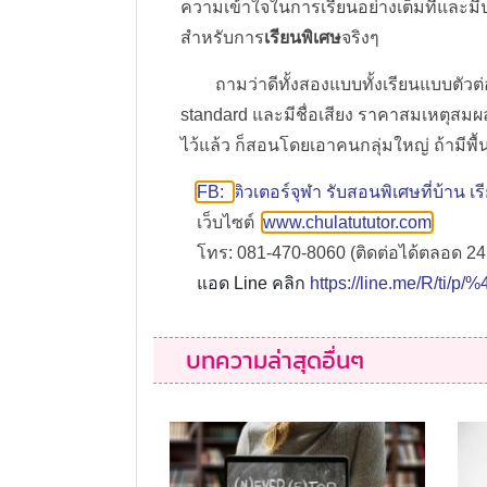
ความเข้าใจในการเรียนอย่างเต็มที่และมี
สำหรับการ
เรียนพิเศษ
จริงๆ
ถามว่าดีทั้งสองแบบทั้งเรียนแบบตัวต่
standard และมีชื่อเสียง ราคาสมเหตุสมผ
ไว้แล้ว ก็สอนโดยเอาคนกลุ่มใหญ่ ถ้ามีพื้
FB:
ติวเตอร์จุฬา รับสอนพิเศษที่บ้าน 
เว็บไซต์
www.chulatututor.com
โทร: 081-470-8060 (ติดต่อได้ตลอด 24 
แอด Line คลิก
https://line.me/R/ti/p
บทความล่าสุดอื่นๆ