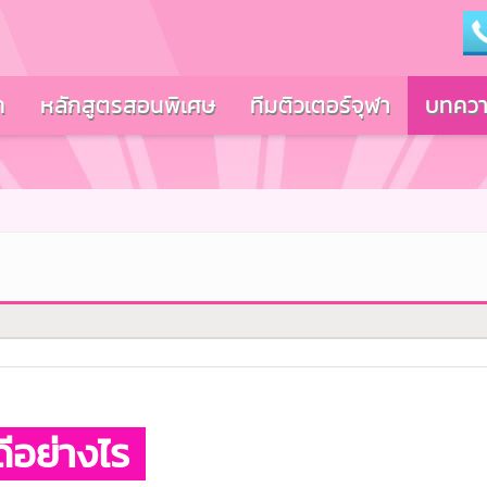
ก
หลักสูตรสอนพิเศษ
ทีมติวเตอร์จุฬา
บทควา
ร
ดีอย่างไร