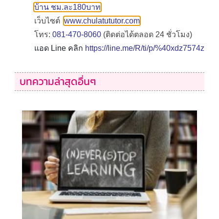
บ้าน ชม.ละ180บาท
เว็บไซต์
www.chulatututor.com
โทร:
081-470-8060
(ติดต่อได้ตลอด 24 ชั่วโมง)
แอด Line คลิก
https://line.me/R/ti/p/%40xdz7574z
บทความล่าสุดอื่นๆ