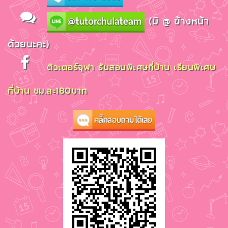
(มี @ ข้างหน้า
ด้วยนะคะ)
ติวเตอร์จุฬา รับสอนพิเศษที่บ้าน เรียนพิเศษ
ที่บ้าน ชม.ละ180บาท