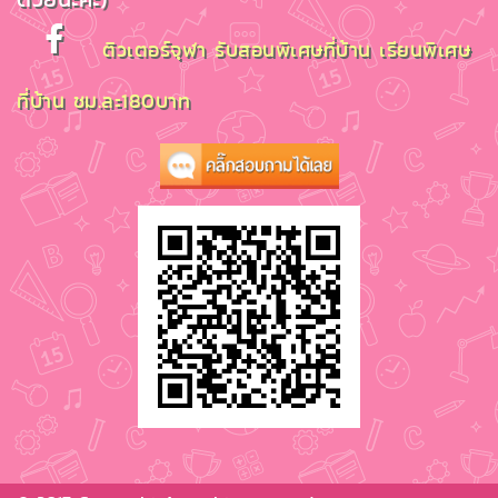
ติวเตอร์จุฬา รับสอนพิเศษที่บ้าน เรียนพิเศษ
ที่บ้าน ชม.ละ180บาท