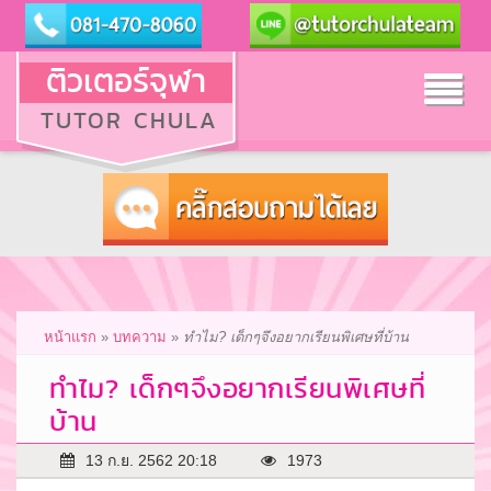
ติวเตอร์จุฬา
Tog
TUTOR CHULA
nav
หน้าแรก
»
บทความ
»
ทำไม? เด็กๆจึงอยากเรียนพิเศษที่บ้าน
ทำไม? เด็กๆจึงอยากเรียนพิเศษที่
บ้าน
13 ก.ย. 2562 20:18
1973