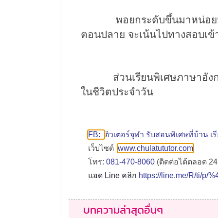
พอยกระดับขึ้นมาหน่อย
ตอนปลาย
จะเน้นไปทางสอบเข้
ส่วน
เ
รียนพิเศษภาษาอัง
ในชีวิตประจำวัน
FB:
ติวเตอร์จุฬา รับสอนพิเศษที่บ้าน 
เว็บไซต์
www.chulatututor.com
โทร:
081-470-8060
(ติดต่อได้ตลอด 24 
แอด Line คลิก
https://line.me/R/ti/p
บทความล่าสุดอื่นๆ