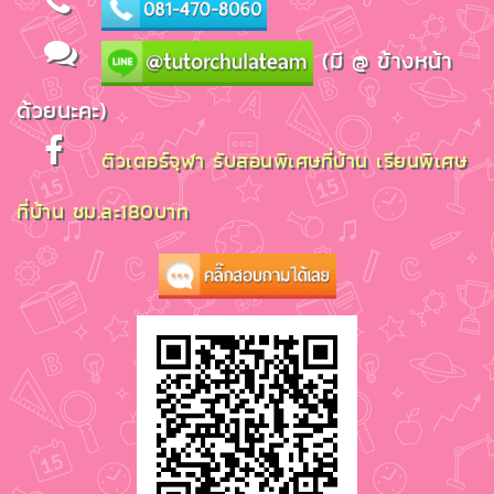
(มี @ ข้างหน้า
ด้วยนะคะ)
ติวเตอร์จุฬา รับสอนพิเศษที่บ้าน เรียนพิเศษ
ที่บ้าน ชม.ละ180บาท