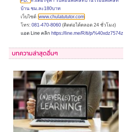
FB:
ติวเตอร์จุฬา รับสอนพิเศษที่บ้าน เรียนพิเศษที่
บ้าน ชม.ละ180บาท
เว็บไซต์
www.chulatututor.com
โทร:
081-470-8060
(ติดต่อได้ตลอด 24 ชั่วโมง)
แอด Line คลิก
https://line.me/R/ti/p/%40xdz7574z
บทความล่าสุดอื่นๆ