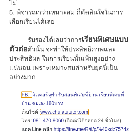
ไม่
5. พิจารณาว่าเหมาะสม ก็
ตัดสินใจในการ
เลือกเรียนได้เลย
เรียนพิเศษแบบ
รับรองได้เลยว่าการ
ตัวต่อ
ตัวนั้น
จะทำให้ประสิทธิภาพและ
ประสิทธิผล
ในการเรียนนั้นเพิ่มสูงอย่าง
แน่นอน
เพราะ
เหมาะสม
สำหรับยุคนี้เป็น
อย่างมาก
FB:
ติวเตอร์จุฬา รับสอนพิเศษที่บ้าน เรียนพิเศษที่
บ้าน ชม.ละ180บาท
เว็บไซต์
www.chulatututor.com
โทร:
081-470-8060
(ติดต่อได้ตลอด 24 ชั่วโมง)
แอด Line คลิก
https://line.me/R/ti/p/%40xdz7574z