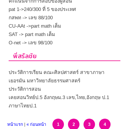
คะแนนจากการสอบของผู้สอน
pat 1->240/300
ที่
5
ของประเทศ
กสพท -
>
เลข
88/100
CU-AAt ->part math
เต็ม
SAT -> part math
เต็ม
O-net ->
เลข
98/100
​พี่สรัลชัย
ประวัติการเรียน คณะศิลปศาสตร์ สาขาภาษา
เยอรมัน มหาวิทยาลัยธรรมศาสตร์
ประวัติการสอน
เคยสอนวิทย์ป.
5
อังกฤษม.
3
เลข
,
ไทย
,
อังกฤษ ป.
1
ภาษาไทยป.
1
หน้าแรก
|
« ก่อนหน้า
1
2
3
4