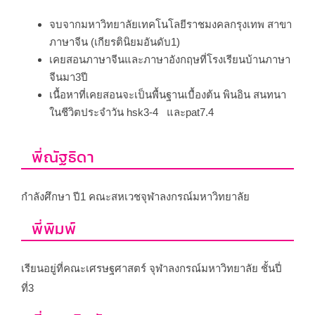
จบจากมหาวิทยาลัยเทคโนโลยีราชมงคลกรุงเทพ สาขา
ภาษาจีน (เกียรตินิยมอันดับ1)
เคยสอนภาษาจีนและภาษาอังกฤษที่โรงเรียนบ้านภาษา
จีนมา3ปี
เนื้อหาที่เคยสอนจะเป็นพื้นฐานเบื้องต้น พินอิน สนทนา
ในชีวิตประจำวัน hsk3-4 และpat7.4
พี่ณัฐธิดา
กำลังศึกษา ปี1 คณะสหเวชจุฬาลงกรณ์มหาวิทยาลัย
พี่พิมพ์
เรียนอยู่ที่คณะเศรษฐศาสตร์ จุฬาลงกรณ์มหาวิทยาลัย ชั้นปี่
ที่3