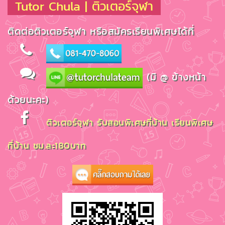
Tutor Chula | ติวเตอร์จุฬา
ติดต่อติวเตอร์จุฬา หรือสมัครเรียนพิเศษได้ที่
(มี @ ข้างหน้า
ด้วยนะคะ)
ติวเตอร์จุฬา รับสอนพิเศษที่บ้าน เรียนพิเศษ
ที่บ้าน ชม.ละ180บาท