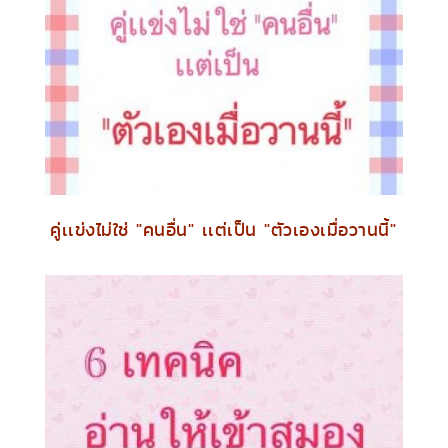
คู่เเข่งไม่ใช่ "คนอื่น" เเต่เป็น "ตัวเองเมื่อวานนี้"