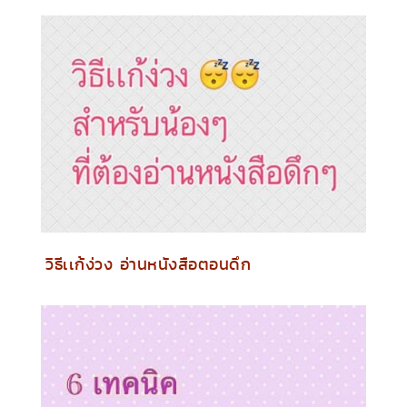
วิธีเเก้ง่วง อ่านหนังสือตอนดึก