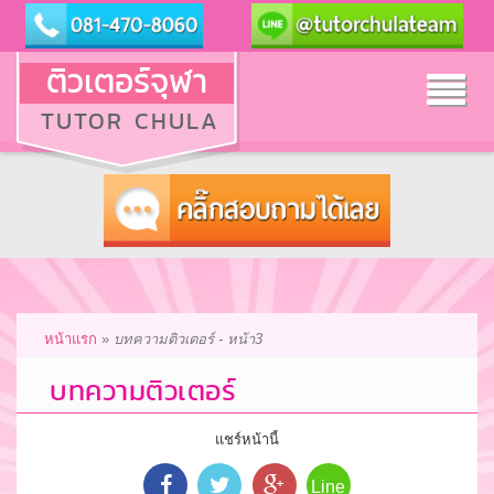
ติวเตอร์จุฬา
Tog
TUTOR CHULA
nav
หน้าแรก
»
บทความติวเตอร์ - หน้า3
บทความติวเตอร์
แชร์หน้านี้
Line